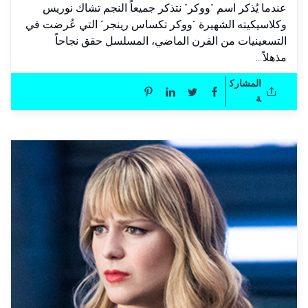
عندما يُذكر اسم “ووكر” نتذكر جميعاً النجم تشاك نوريس
وكلاسيكيته الشهيرة “ووكر تكساس رينجر” التي عُرضت في
التسعينيات من القرن الماضي، المسلسل حقق نجاحاً
مذهلاً…
المشارك
ة